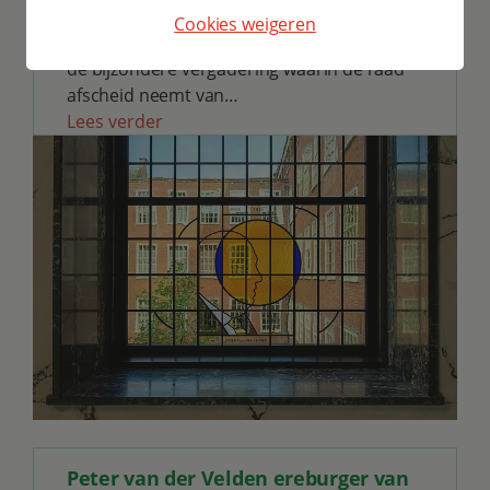
18 september 2024
Cookies weigeren
Op dinsdag 17 september, aansluitend aan
de bijzondere vergadering waarin de raad
afscheid neemt van…
Lees verder
Peter van der Velden ereburger van