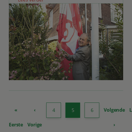
«
‹
Volgende
L
4
5
6
Eerste
Vorige
›