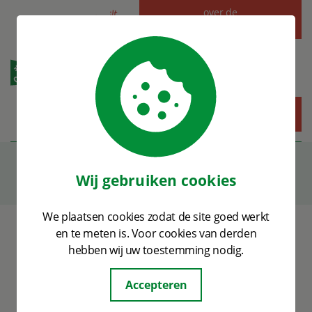
Alles
w
at je
wilt
wete
over de
gemeenteraadsverkiezingen
n...
MENU
Nieuws
Wij gebruiken cookies
We plaatsen cookies zodat de site goed werkt
en te meten is. Voor cookies van derden
hebben wij uw toestemming nodig.
Glas-in-loodraam Peter van der
Accepteren
Velden onthuld