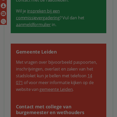
contact met de raadsleden.
Wil je
inspreken bij een
commissievergadering
? Vul dan het
aanmeldformulier
in.
Gemeente Leiden
Met vragen over bijvoorbeeld paspoorten,
inschrijvingen, overlast en zaken van het
stadsloket kun je bellen met telefoon
14
071
of voor meer informatie kijken op de
website van
gemeente Leiden
.
Contact met college van
burgemeester en wethouders