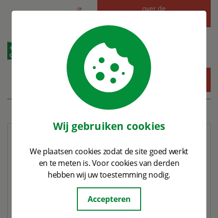
Alles
w
at je
wilt
wete
over de
gemeenteraadsverkiezingen
n...
MENU
Wij gebruiken cookies
Contact
We plaatsen cookies zodat de site goed werkt
en te meten is. Voor cookies van derden
Contact met raadsleden
hebben wij uw toestemming nodig.
Wil je contact opnemen met een raadslid?
Accepteren
Of een afspraak maken voor een persoonlijk