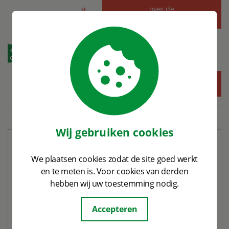
Alles
w
at je
wilt
wete
over de
gemeenteraadsverkiezingen
n...
MENU
Wij gebruiken cookies
Stemmen tijdens verkiezingen
We plaatsen cookies zodat de site goed werkt
en te meten is. Voor cookies van derden
Eens in de vier jaar zijn de
hebben wij uw toestemming nodig.
gemeenteraadsverkiezingen. Dat is het
moment voor elke inwoner van Leiden van 18
Accepteren
jaar of ouder om te bepalen wie in de
gemeenteraad komen.