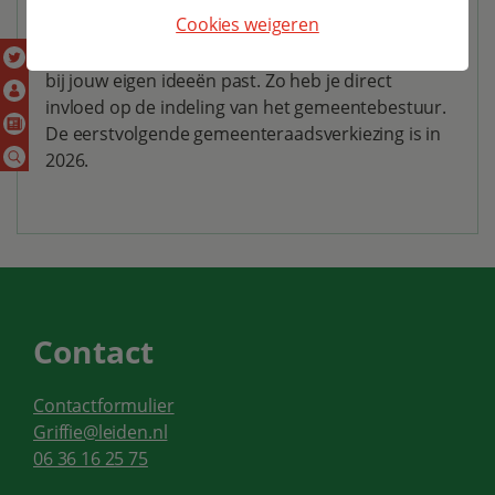
Cookies weigeren
Tijdens de gemeenteraadsverkiezingen kun je
stemmen op de partij en kandidaat die het beste
bij jouw eigen ideeën past. Zo heb je direct
invloed op de indeling van het gemeentebestuur.
De eerstvolgende gemeenteraadsverkiezing is in
2026.
Contact
Contactformulier
Griffie@leiden.nl
06 36 16 25 75