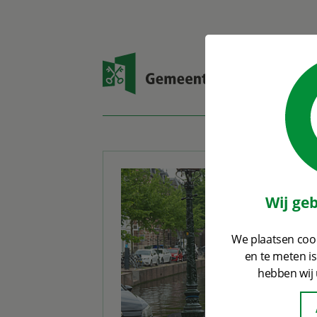
Open zoekvenster
Wij ge
We plaatsen cook
en te meten i
hebben wij