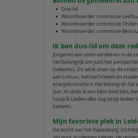
Binnen de gemeenteraad b
Duo-lid
Woordvoerder commissie Leefbaa
Woordvoerder commissie Onderw
Woordvoerder commissie Bestuur,
Ik ben duo-lid om deze re
Jongeren een stem verdienen in de Leid
het belangrijk om juist het perspecti
toekomst. Dit wil ik doen op de onde
aan cultuur, het nachtleven en stude
energietransitie is het belangrijk da
jaar. Al sinds ik een klein kind ben, b
hoop ik Leiden elke dag ietsje leuker
beleven.
Mijn favoriete plek in Leid
De bocht van het Rapenburg. Dichtbij 
zijn voor studenten samen: de univers