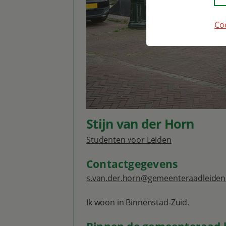
Co
Stijn van der Horn
Studenten voor Leiden
Contactgegevens
s.van.der.horn@gemeenteraadleiden
Ik woon in Binnenstad-Zuid.