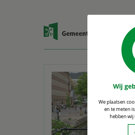
Open zoekvenster
Wij ge
We plaatsen cook
en te meten i
hebben wij