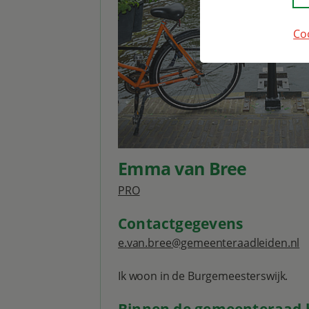
Co
Emma van Bree
PRO
Contactgegevens
e.van.bree@gemeenteraadleiden.nl
Ik woon in de Burgemeesterswijk.
Binnen de gemeenteraad b