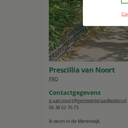
Co
Prescillia van Noort
PRO
Contactgegevens
p.van.noort@gemeenteraadleiden.nl
06 38 62 76 73
Ik woon in de Merenwijk.