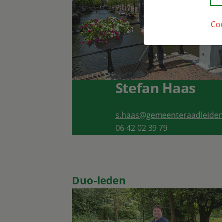
Co
Stefan Haas
s.haas@gemeenteraadleiden
06 42 02 39 79
Duo-leden