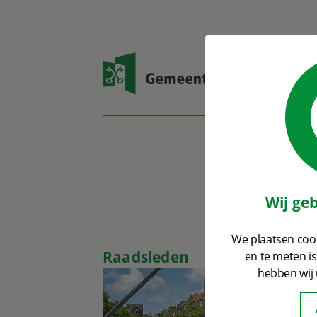
Open zoekvenster
Wij ge
We plaatsen cook
Raadsleden
en te meten i
hebben wij